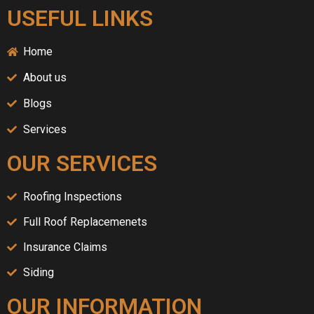
USEFUL LINKS
Home
About us
Blogs
Services
OUR SERVICES
Roofing Inspections
Full Roof Replacemenets
Insurance Claims
Siding
OUR INFORMATION