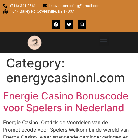
(716) 341-2561
leewestonroofing@gmail.com
1644 Bailey Rd Cowlesville, NY 14037
Category:
energycasinonl.com
Energie Casino Bonuscode
voor Spelers in Nederland
Energie Casino: Ontdek de Voordelen van de
Promotiecode voor Spelers Welkom bij de wereld van
Energy Casino, waar spannende gamingervaringen en