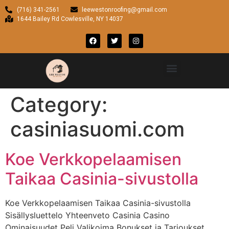
(716) 341-2561
leewestonroofing@gmail.com
1644 Bailey Rd Cowlesville, NY 14037
Category:
casiniasuomi.com
Koe Verkkopelaamisen
Taikaa Casinia-sivustolla
Koe Verkkopelaamisen Taikaa Casinia-sivustolla
Sisällysluettelo Yhteenveto Casinia Casino
Ominaisuudet Peli Valikoima Bonukset ja Tarjoukset