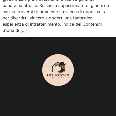
panorama attuale. Se sei un appassionato di giochi da
casinò, troverai sicuramente un sacco di opportunità
per divertirti, vincere e goderti una fantastica
esperienza di intrattenimento. Indice dei Contenuti
Storia di […]