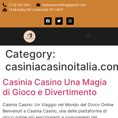
(716) 341-2561
leewestonroofing@gmail.com
1644 Bailey Rd Cowlesville, NY 14037
Category:
casiniacasinoitalia.co
Casinia Casino Una Magia
di Gioco e Divertimento
Casinia Casino: Un Viaggio nel Mondo del Gioco Online
Benvenuti a Casinia Casino, una delle piattaforme di
gioco online più emozionanti e coinvolgenti del