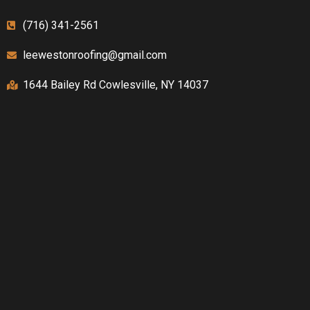
(716) 341-2561
leewestonroofing@gmail.com
1644 Bailey Rd Cowlesville, NY 14037