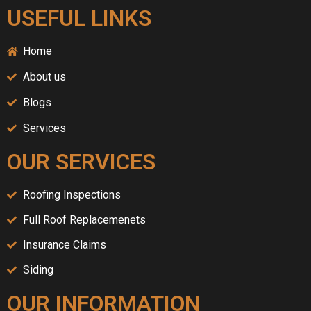
USEFUL LINKS
Home
About us
Blogs
Services
OUR SERVICES
Roofing Inspections
Full Roof Replacemenets
Insurance Claims
Siding
OUR INFORMATION