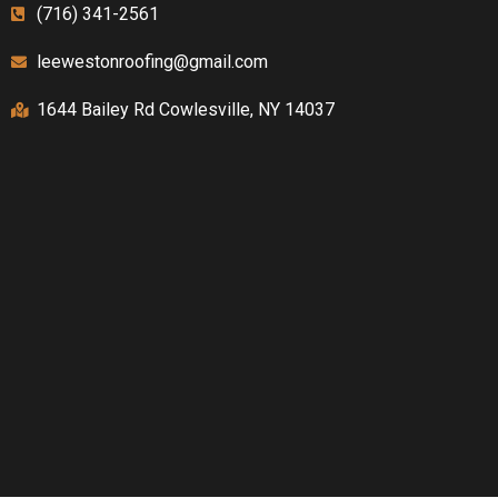
(716) 341-2561
leewestonroofing@gmail.com
1644 Bailey Rd Cowlesville, NY 14037