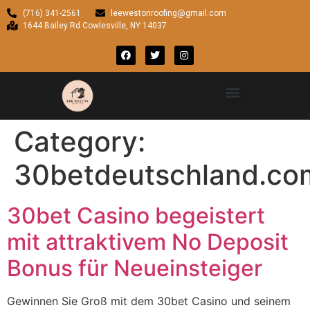
(716) 341-2561
leewestonroofing@gmail.com
1644 Bailey Rd Cowlesville, NY 14037
Category:
30betdeutschland.co
30bet Casino begeistert
mit attraktivem No Deposit
Bonus für Neueinsteiger
Gewinnen Sie Groß mit dem 30bet Casino und seinem