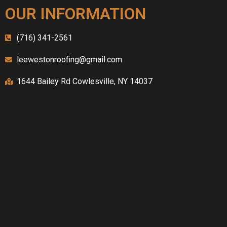
OUR INFORMATION
(716) 341-2561
leewestonroofing@gmail.com
1644 Bailey Rd Cowlesville, NY 14037