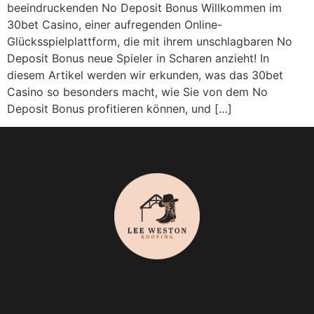
beeindruckenden No Deposit Bonus Willkommen im
30bet Casino, einer aufregenden Online-
Glücksspielplattform, die mit ihrem unschlagbaren No
Deposit Bonus neue Spieler in Scharen anzieht! In
diesem Artikel werden wir erkunden, was das 30bet
Casino so besonders macht, wie Sie von dem No
Deposit Bonus profitieren können, und […]