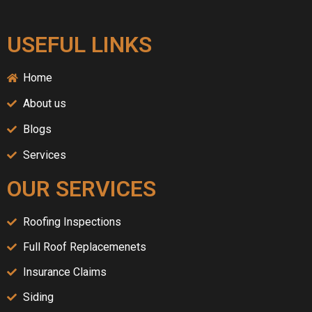
USEFUL LINKS
Home
About us
Blogs
Services
OUR SERVICES
Roofing Inspections
Full Roof Replacemenets
Insurance Claims
Siding