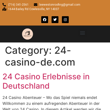
(716) 341-2561
leewestonroofing@gmail.com
1644 Bailey Rd Cowlesville, NY 14037
Category:
24-
casino-de.com
24 Casino Erlebnisse in
Deutschland
24 Casino Abenteuer – Wo das Spiel niemals endet
Willkommen zu einem aufregenden Abenteuer in der
Welt von 24 Casino. In diesem Artikel werden wir die