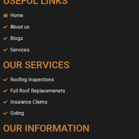
USEFUL LINKS
Home
About us
Blogs
Services
OUR SERVICES
Roofing Inspections
Full Roof Replacemenets
Insurance Claims
Siding
OUR INFORMATION