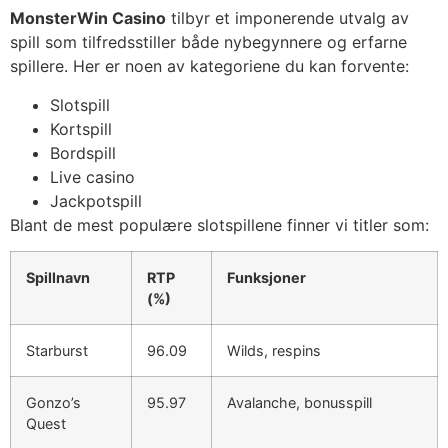
MonsterWin Casino
tilbyr et imponerende utvalg av
spill som tilfredsstiller både nybegynnere og erfarne
spillere. Her er noen av kategoriene du kan forvente:
Slotspill
Kortspill
Bordspill
Live casino
Jackpotspill
Blant de mest populære slotspillene finner vi titler som:
Spillnavn
RTP
Funksjoner
(%)
Starburst
96.09
Wilds, respins
Gonzo’s
95.97
Avalanche, bonusspill
Quest