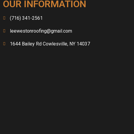
OUR INFORMATION
(716) 341-2561
leewestonroofing@gmail.com
1644 Bailey Rd Cowlesville, NY 14037