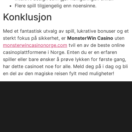
Flere spill tilgjengelig enn noensinne.
Konklusjon
Med et fantastisk utvalg av spill, lukrative bonuser og et
sterkt fokus på sikkerhet, er
MonsterWin Casino
uten
monsterwincasinonorge.com
tvil en av de beste online
casinoplattformene i Norge. Enten du er en erfaren
spiller eller bare ønsker å prøve lykken for første gang,
har dette casinoet noe for alle. Meld deg på i dag og bli
en del av den magiske reisen fylt med muligheter!