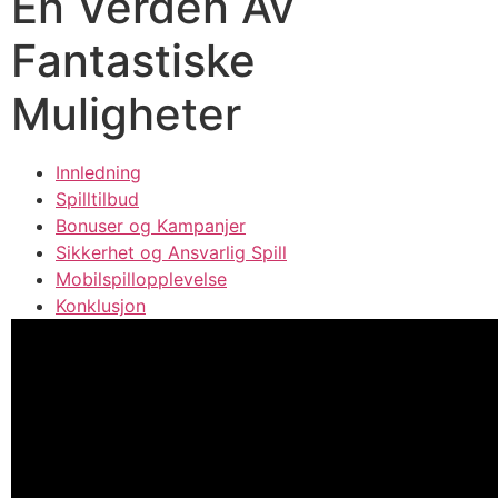
En Verden Av
Fantastiske
Muligheter
Innledning
Spilltilbud
Bonuser og Kampanjer
Sikkerhet og Ansvarlig Spill
Mobilspillopplevelse
Konklusjon