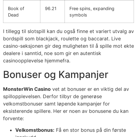
Book of
96.21
Free spins, expanding
Dead
symbols
I tillegg til slotspill kan du også finne et variert utvalg av
bordspill som blackjack, roulette og baccarat. Live
casino-seksjonen gir deg muligheten til å spille mot ekte
dealere i sanntid, noe som gir en autentisk
casinoopplevelse hjemmefra.
Bonuser og Kampanjer
MonsterWin Casino
vet at bonuser er en viktig del av
spillopplevelsen. Derfor tilbyr de generøse
velkomstbonuser samt løpende kampanjer for
eksisterende spillere. Her er noen av bonusene du kan
forvente:
Velkomstbonus:
Få en stor bonus på din første