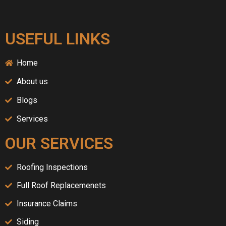
USEFUL LINKS
Home
About us
Blogs
Services
OUR SERVICES
Roofing Inspections
Full Roof Replacemenets
Insurance Claims
Siding