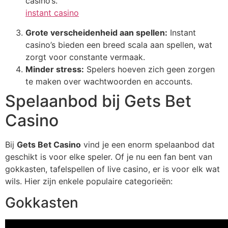
casino’s.
instant casino
Grote verscheidenheid aan spellen:
Instant
casino’s bieden een breed scala aan spellen, wat
zorgt voor constante vermaak.
Minder stress:
Spelers hoeven zich geen zorgen
te maken over wachtwoorden en accounts.
Spelaanbod bij Gets Bet
Casino
Bij
Gets Bet Casino
vind je een enorm spelaanbod dat
geschikt is voor elke speler. Of je nu een fan bent van
gokkasten, tafelspellen of live casino, er is voor elk wat
wils. Hier zijn enkele populaire categorieën:
Gokkasten