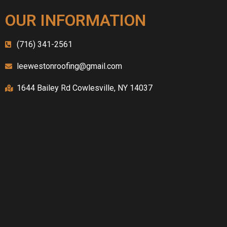
OUR INFORMATION
(716) 341-2561
leewestonroofing@gmail.com
1644 Bailey Rd Cowlesville, NY 14037