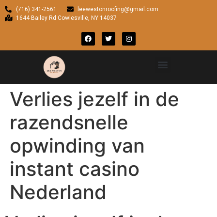
(716) 341-2561
leewestonroofing@gmail.com
1644 Bailey Rd Cowlesville, NY 14037
Verlies jezelf in de
razendsnelle
opwinding van
instant casino
Nederland