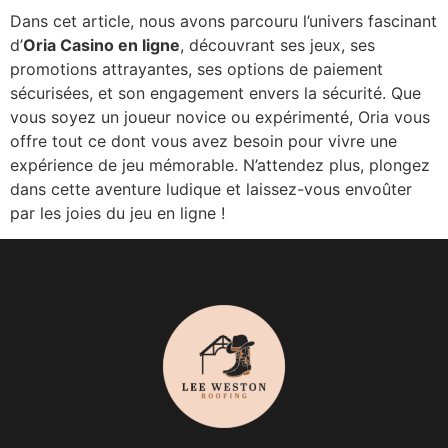
Dans cet article, nous avons parcouru l’univers fascinant
d’
Oria Casino en ligne
, découvrant ses jeux, ses
promotions attrayantes, ses options de paiement
sécurisées, et son engagement envers la sécurité. Que
vous soyez un joueur novice ou expérimenté, Oria vous
offre tout ce dont vous avez besoin pour vivre une
expérience de jeu mémorable. N’attendez plus, plongez
dans cette aventure ludique et laissez-vous envoûter
par les joies du jeu en ligne !