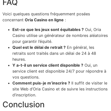
FAQ
Voici quelques questions fréquemment posées
concernant
Oria Casino en ligne
:
Est-ce que les jeux sont équitables ?
Oui, Oria
Casino utilise un générateur de nombres aléatoires
pour garantir l’équité.
Quel est le délai de retrait ?
En général, les
retraits sont traités dans un délai de 24 à 48
heures.
Y a-t-il un service client disponible ?
Oui, un
service client est disponible 24/7 pour répondre à
vos questions.
Comment puis-je m’inscrire ?
Il suffit de visiter le
site Web d’Oria Casino et de suivre les instructions
d’inscription.
Conclusion