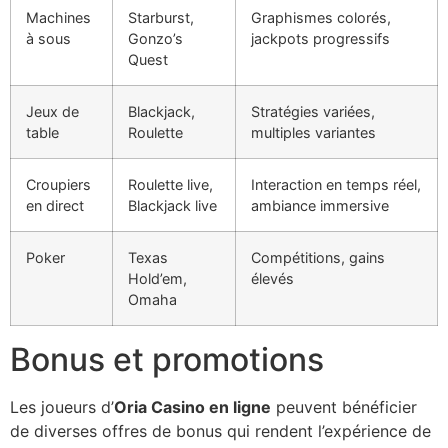
Machines
Starburst,
Graphismes colorés,
à sous
Gonzo’s
jackpots progressifs
Quest
Jeux de
Blackjack,
Stratégies variées,
table
Roulette
multiples variantes
Croupiers
Roulette live,
Interaction en temps réel,
en direct
Blackjack live
ambiance immersive
Poker
Texas
Compétitions, gains
Hold’em,
élevés
Omaha
Bonus et promotions
Les joueurs d’
Oria Casino en ligne
peuvent bénéficier
de diverses offres de bonus qui rendent l’expérience de