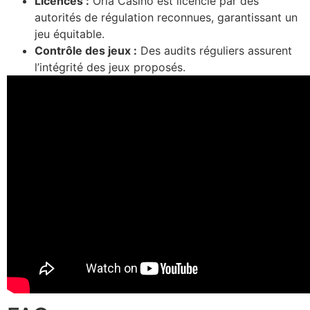
Licences :
Oria Casino est licencié par des
autorités de régulation reconnues, garantissant un
jeu équitable.
Contrôle des jeux :
Des audits réguliers assurent
l’intégrité des jeux proposés.