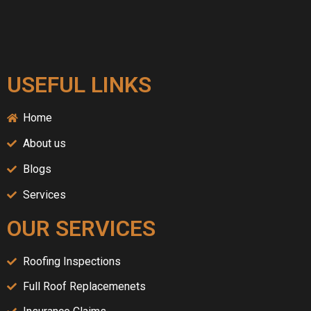
USEFUL LINKS
Home
About us
Blogs
Services
OUR SERVICES
Roofing Inspections
Full Roof Replacemenets