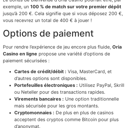
exemple, un
100 % de match sur votre premier dépôt
jusqu’à 200 €. Cela signifie que si vous déposez 200 €,
vous recevrez un total de 400 € à jouer !
Options de paiement
Pour rendre l’expérience de jeu encore plus fluide,
Oria
Casino en ligne
propose une variété d’options de
paiement sécurisées :
Cartes de crédit/débit :
Visa, MasterCard, et
d’autres options sont disponibles.
Portefeuilles électroniques :
Utilisez PayPal, Skrill
ou Neteller pour des transactions rapides.
Virements bancaires :
Une option traditionnelle
mais sécurisée pour les gros montants.
Cryptomonnaies :
De plus en plus de casinos
acceptent des cryptos comme Bitcoin pour plus
d’anonymat.